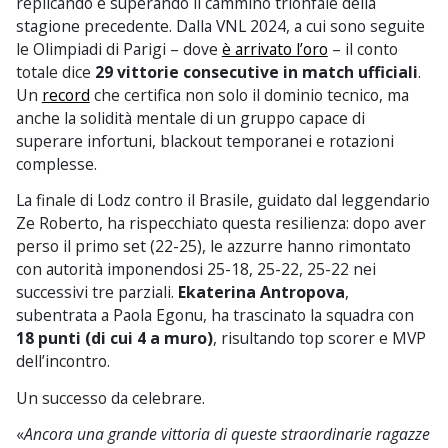
replicando e superando il cammino trionfale della
stagione precedente. Dalla VNL 2024, a cui sono seguite
le Olimpiadi di Parigi – dove
è arrivato l’oro
– il conto
totale dice
29 vittorie consecutive in match ufficiali
.
Un
record
che certifica non solo il dominio tecnico, ma
anche la solidità mentale di un gruppo capace di
superare infortuni, blackout temporanei e rotazioni
complesse.
La finale di Lodz contro il Brasile, guidato dal leggendario
Ze Roberto, ha rispecchiato questa resilienza: dopo aver
perso il primo set (22-25), le azzurre hanno rimontato
con autorità imponendosi 25-18, 25-22, 25-22 nei
successivi tre parziali.
Ekaterina Antropova
,
subentrata a Paola Egonu, ha trascinato la squadra con
18 punti (di cui 4 a muro)
, risultando top scorer e MVP
dell’incontro.
Un successo da celebrare.
«
Ancora una grande vittoria di queste straordinarie ragazze