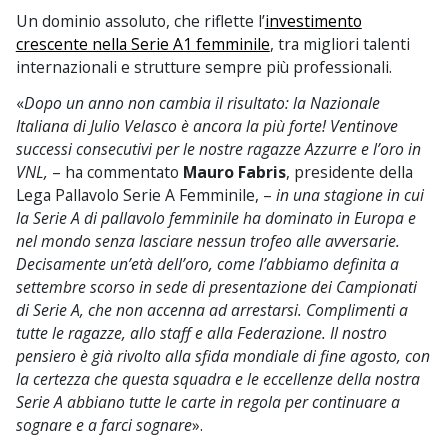
Un dominio assoluto, che riflette l’
investimento
crescente nella Serie A1 femminile
, tra migliori talenti
internazionali e strutture sempre più professionali.
«
Dopo un anno non cambia il risultato: la Nazionale
Italiana di Julio Velasco è ancora la più forte! Ventinove
successi consecutivi per le nostre ragazze Azzurre e l’oro in
VNL,
– ha commentato
Mauro Fabris
, presidente della
Lega Pallavolo Serie A Femminile, –
in una stagione in cui
la Serie A di pallavolo femminile ha dominato in Europa e
nel mondo senza lasciare nessun trofeo alle avversarie.
Decisamente un’età dell’oro, come l’abbiamo definita a
settembre scorso in sede di presentazione dei Campionati
di Serie A, che non accenna ad arrestarsi. Complimenti a
tutte le ragazze, allo staff e alla Federazione. Il nostro
pensiero è già rivolto alla sfida mondiale di fine agosto, con
la certezza che questa squadra e le eccellenze della nostra
Serie A abbiano tutte le carte in regola per continuare a
sognare e a farci sognare
».