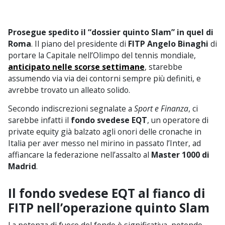
Prosegue spedito il “dossier quinto Slam” in quel di
Roma
. Il piano del presidente di
FITP Angelo Binaghi
di
portare la Capitale nell’Olimpo del tennis mondiale,
anticipato nelle scorse settimane
, starebbe
assumendo via via dei contorni sempre più definiti, e
avrebbe trovato un alleato solido.
Secondo indiscrezioni segnalate a
Sport e Finanza
, ci
sarebbe infatti il
fondo svedese EQT
, un operatore di
private equity già balzato agli onori delle cronache in
Italia per aver messo nel mirino in passato l’Inter, ad
affiancare la federazione nell’assalto al
Master 1000 di
Madrid
.
Il fondo svedese EQT al fianco di
FITP nell’operazione quinto Slam
La potenza di fuoco del fondo è significativa, potendo