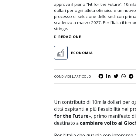
approva il piano “Fit for the Future”: 10mil
Nuoto
dollari per ogni atleta olimpico e un nuovo
Padel
processo di selezione delle sedi con prim
scadenza a marzo 2027. Per l’Italia il temp
Rugby
stringe.
Di
REDAZIONE
Scherma
Sci e Sport Invernali
ECONOMIA
Tennis
Volley
CONDIVIDI L'ARTICOLO
Un contributo di 10mila dollari per og
città ospitanti e più flessibilità nei p
for the Future
», primo manifesto d
destinato a
cambiare volto ai Gioch
Per l’Italia che guarda con interesse 