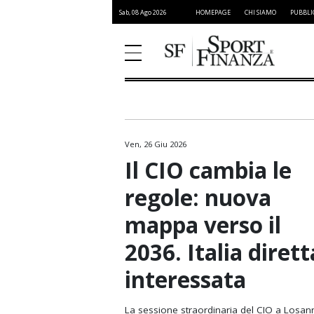
Sab, 08 Ago 2026
HOMEPAGE
CHI SIAMO
PUBBLI
Ven, 26 Giu 2026
Atletica Leggera
Il CIO cambia le
Basket
regole: nuova
Ciclismo
mappa verso il
Formula 1
2036. Italia dirett
Golf
interessata
Moto GP
NFL
La sessione straordinaria del CIO a Losan