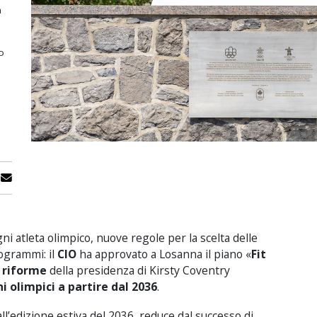
a
a
o
ni atleta olimpico, nuove regole per la scelta delle
rogrammi: il
CIO
ha approvato a Losanna il piano «
Fit
i
riforme
della presidenza di Kirsty Coventry
i olimpici a partire dal 2036
.
all’edizione estiva del 2036, reduce dal successo di