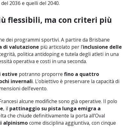
del 2036 e quelli del 2040.
 flessibili, ma con criteri più
ne dei programmi sportivi. A partire da Brisbane
 di valutazione
più articolato per l’
inclusione delle
grità, politica antidoping e tutela degli atleti in una
ssità operativa e costi in una seconda.
i
estive
potranno proporre
fino a quattro
ochi invernali
. L’obiettivo è preservare la capacità di
imensioni dell’evento.
 Francesi alcune modifiche sono già operative. Il polo
ne
, il
pattinaggio su pista lunga emigra a
lta che chiude definitivamente la porta all’Oval
ci alpinismo
come disciplina aggiuntiva, con cinque