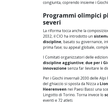
congiunta, coprendo insieme i Giochi 
Programmi olimpici più
severi
La riforma tocca anche la composizio
2032, il CIO ha introdotto un
sistema
discipline
, basato su governance, inte
prima fase; su appeal globale, comple
I Comitati organizzatori delle edizion
discipline aggiuntive
;
due per i Gi
innovazione
senza far lievitare le d
Per i Giochi invernali 2030 delle Alpi
del ghiaccio si sposta da Nizza a
Lio
Heerenveen
nei Paesi Bassi: una sce
Lingotto di Torino. Torna invece lo
s
eventi e 72 atleti.