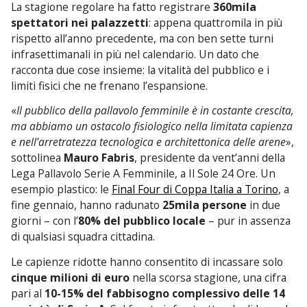
La stagione regolare ha fatto registrare
360mila
spettatori nei palazzetti
: appena quattromila in più
rispetto all’anno precedente, ma con ben sette turni
infrasettimanali in più nel calendario. Un dato che
racconta due cose insieme: la vitalità del pubblico e i
limiti fisici che ne frenano l’espansione.
«
Il pubblico della pallavolo femminile è in costante crescita,
ma abbiamo un ostacolo fisiologico nella limitata capienza
e nell’arretratezza tecnologica e architettonica delle arene
»,
sottolinea
Mauro Fabris
, presidente da vent’anni della
Lega Pallavolo Serie A Femminile, a Il Sole 24 Ore. Un
esempio plastico: le
Final Four di Coppa Italia a Torino
, a
fine gennaio, hanno radunato
25mila persone
in due
giorni – con l’
80% del pubblico locale
– pur in assenza
di qualsiasi squadra cittadina.
Le capienze ridotte hanno consentito di incassare solo
cinque milioni di euro
nella scorsa stagione, una cifra
pari al
10-15% del fabbisogno complessivo delle 14