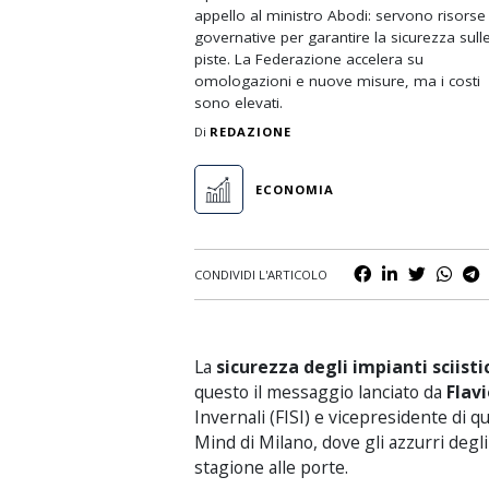
appello al ministro Abodi: servono risorse
Nuoto
governative per garantire la sicurezza sull
Padel
piste. La Federazione accelera su
omologazioni e nuove misure, ma i costi
Rugby
sono elevati.
Di
REDAZIONE
Scherma
Sci e Sport Invernali
ECONOMIA
Tennis
Volley
CONDIVIDI L'ARTICOLO
La
sicurezza degli impianti sciisti
questo il messaggio lanciato da
Flav
Invernali (FISI) e vicepresidente di q
Mind di Milano, dove gli azzurri degli 
stagione alle porte.