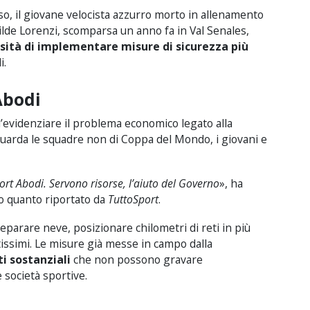
so, il giovane velocista azzurro morto in allenamento
tilde Lorenzi, scomparsa un anno fa in Val Senales,
sità di implementare misure di sicurezza più
i.
Abodi
’evidenziare il problema economico legato alla
guarda le squadre non di Coppa del Mondo, i giovani e
port Abodi. Servono risorse, l’aiuto del Governo
», ha
o quanto riportato da
TuttoSport
.
eparare neve, posizionare chilometri di reti in più
evatissimi. Le misure già messe in campo dalla
i sostanziali
che non possono gravare
 società sportive.