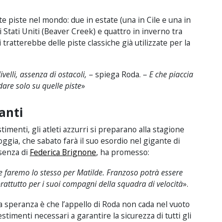
te piste nel mondo: due in estate (una in Cile e una in
Stati Uniti (Beaver Creek) e quattro in inverno tra
i tratterebbe delle piste classiche già utilizzate per la
ivelli, assenza di ostacoli,
– spiega Roda. –
E che piaccia
are solo su quelle piste
»
anti
timenti, gli atleti azzurri si preparano alla stagione
 Goggia, che sabato farà il suo esordio nel gigante di
ssenza di
Federica Brignone
, ha promesso:
 faremo lo stesso per Matilde. Franzoso potrà essere
rattutto per i suoi compagni della squadra di velocità
».
la speranza è che l’appello di Roda non cada nel vuoto
stimenti necessari a garantire la sicurezza di tutti gli