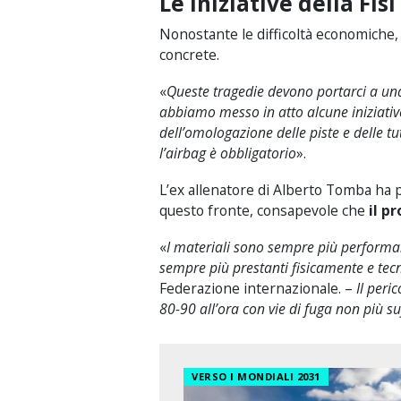
Le iniziative della Fisi
Nonostante le difficoltà economiche, 
concrete.
«
Queste tragedie devono portarci a una 
abbiamo messo in atto alcune iniziativ
dell’omologazione delle piste e delle t
l’airbag è obbligatorio
».
L’ex allenatore di Alberto Tomba ha po
questo fronte, consapevole che
il p
«
I materiali sono sempre più performant
sempre più prestanti fisicamente e te
Federazione internazionale. –
Il peri
80-90 all’ora con vie di fuga non più su
VERSO I MONDIALI 2031