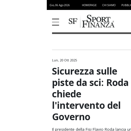
Gio, 06 Ago 2026
HOMEPAGE
CHI SIAMO
PUBBLI
Lun, 20 Ott 2025
Atletica Leggera
Sicurezza sulle
Basket
piste da sci: Roda
Ciclismo
chiede
Formula 1
l'intervento del
Golf
Governo
Moto GP
NFL
Il presidente della Fisi Flavio Roda lancia u