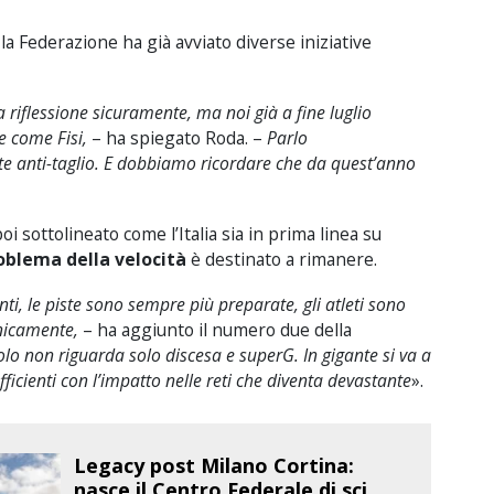
la Federazione ha già avviato diverse iniziative
riflessione sicuramente, ma noi già a fine luglio
e come Fisi,
– ha spiegato Roda. –
Parlo
ute anti-taglio. E dobbiamo ricordare che da quest’anno
i sottolineato come l’Italia sia in prima linea su
roblema della velocità
è destinato a rimanere.
i, le piste sono sempre più preparate, gli atleti sono
cnicamente,
– ha aggiunto il numero due della
colo non riguarda solo discesa e superG. In gigante si va a
fficienti con l’impatto nelle reti che diventa devastante
».
Legacy post Milano Cortina:
nasce il Centro Federale di sci