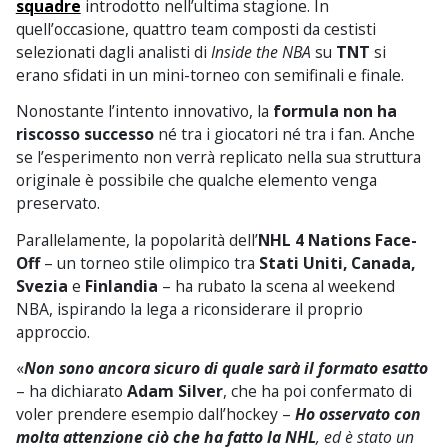
squadre
introdotto nell’ultima stagione. In
quell’occasione, quattro team composti da cestisti
selezionati dagli analisti di
Inside the NBA
su
TNT
si
erano sfidati in un mini-torneo con semifinali e finale.
Nonostante l’intento innovativo, la
formula non ha
riscosso successo
né tra i giocatori né tra i fan. Anche
se l’esperimento non verrà replicato nella sua struttura
originale è possibile che qualche elemento venga
preservato.
Parallelamente, la popolarità dell’
NHL 4 Nations Face-
Off
– un torneo stile olimpico tra
Stati Uniti, Canada,
Svezia
e
Finlandia
– ha rubato la scena al weekend
NBA, ispirando la lega a riconsiderare il proprio
approccio.
«
Non sono ancora sicuro di quale sarà il formato esatto
– ha dichiarato
Adam Silver
, che ha poi confermato di
voler prendere esempio dall’hockey –
Ho osservato con
molta attenzione ciò che ha fatto la NHL
, ed è stato un