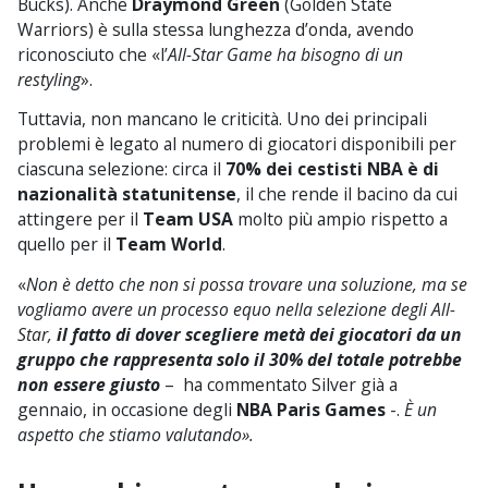
Bucks). Anche
Draymond Green
(Golden State
Warriors) è sulla stessa lunghezza d’onda, avendo
riconosciuto che «l’
All-Star Game ha bisogno di un
restyling
».
Tuttavia, non mancano le criticità. Uno dei principali
problemi è legato al numero di giocatori disponibili per
ciascuna selezione: circa il
70% dei cestisti NBA è di
nazionalità statunitense
, il che rende il bacino da cui
attingere per il
Team USA
molto più ampio rispetto a
quello per il
Team World
.
«
Non è detto che non si possa trovare una soluzione, ma se
vogliamo avere un processo equo nella selezione degli All-
Star,
il fatto di dover scegliere metà dei giocatori da un
gruppo che rappresenta solo il 30% del totale potrebbe
non essere giusto
– ha commentato Silver già a
gennaio, in occasione degli
NBA Paris Games
-.
È un
aspetto che stiamo valutando
».