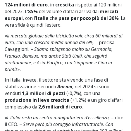
124 milioni di euro
, in
crescita
rispetto ai 120 milioni
del 2023. L’
85%
del volume d’affari arriva dai
mercati
europei
, con l’
Italia
che
pesa per poco più del 30%
. La
vera sfida è quindi l’estero.
«
Il mercato globale della bicicletta vale circa 60 miliardi di
euro, con una crescita media annua del 6%,
– precisa
Cavaggioni. –
Stiamo spingendo molto su Germania,
Francia, Benelux, ma anche Stati Uniti, che seguirò
direttamente, e Asia-Pacifico, con Giappone e Cina in
primis
».
In Italia, invece, il settore sta vivendo una fase di
stabilizzazione: secondo
Ancma
, nel 2024 si sono
venduti
1,3 milioni di pezzi
(-0,7%), con una
produzione in lieve crescita
(+1,2%) e un giro d’affari
complessivo da
2,6 miliardi di euro
.
«
L’Italia resta un centro manifatturiero d’eccellenza,
– dice
il CEO. –
Serve però più coraggio infrastrutturale. Con
cinque euro a cittadino si potrebbero investire 300 milioni