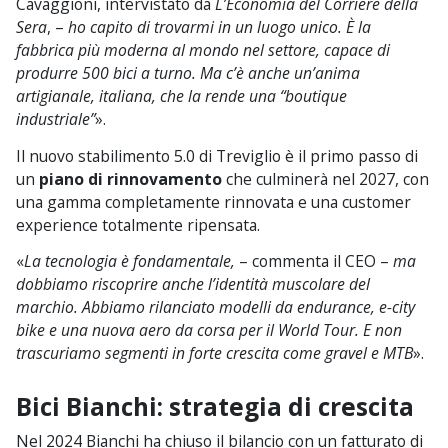
Cavaggioni, intervistato da
L’Economia del Corriere della
Sera
, –
ho capito di trovarmi in un luogo unico. È la
fabbrica più moderna al mondo nel settore, capace di
produrre 500 bici a turno. Ma c’è anche un’anima
artigianale, italiana, che la rende una “boutique
industriale”
».
Il nuovo stabilimento 5.0 di Treviglio è il primo passo di
un
piano di rinnovamento
che culminerà nel 2027, con
una gamma completamente rinnovata e una customer
experience totalmente ripensata.
«
La tecnologia è fondamentale,
– commenta il CEO –
ma
dobbiamo riscoprire anche l’identità muscolare del
marchio. Abbiamo rilanciato modelli da endurance, e-city
bike e una nuova aero da corsa per il World Tour. E non
trascuriamo segmenti in forte crescita come gravel e MTB
».
Bici Bianchi: strategia di crescita
Nel 2024 Bianchi ha chiuso il bilancio con un fatturato di