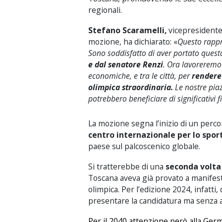
regionali.
Stefano Scaramelli,
vicepresidente 
mozione, ha dichiarato: «
Questo rappr
Sono soddisfatto di aver portato questa
e dal senatore Renzi
. Ora lavoreremo 
economiche, e tra le città, per
rendere
olimpica straordinaria.
Le nostre piazz
potrebbero beneficiare di significativi 
La mozione segna l’inizio di un per
centro internazionale per lo spor
paese sul palcoscenico globale.
Si tratterebbe di una
seconda volta 
Toscana aveva già provato a manifest
olimpica. Per l’edizione 2024, infatti, 
presentare la candidatura ma senza a
Per il 2040 attenzione però alla Ger