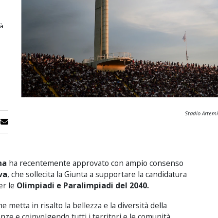
tà
Stadio Artemi
na
ha recentemente approvato con ampio consenso
iva
, che sollecita la Giunta a supportare la candidatura
er le
Olimpiadi e Paralimpiadi del 2040.
metta in risalto la bellezza e la diversità della
e e coinvolgendo tutti i territori e le comunità