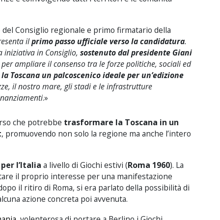
del Consiglio regionale e primo firmatario della
esenta il
primo passo ufficiale verso la candidatura
.
 iniziativa in Consiglio,
sostenuto dal presidente Giani
per ampliare il consenso tra le forze politiche, sociali ed
 la Toscana un palcoscenico ideale per un’edizione
e, il nostro mare, gli stadi e le infrastrutture
finanziamenti
.»
corso che potrebbe
trasformare la Toscana in un
t
, promuovendo non solo la regione ma anche l’intero
per l’Italia
a livello di Giochi estivi (
Roma 1960
). La
are il proprio interesse per una manifestazione
dopo il ritiro di Roma, si era parlato della possibilità di
lcuna azione concreta poi avvenuta.
mania
, volenterosa di portare a Berlino i Giochi