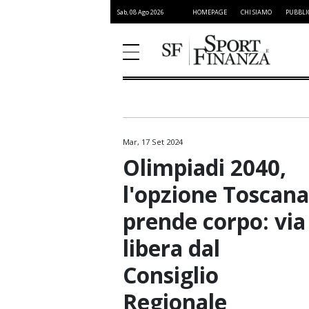
Sab, 08 Ago 2026
HOMEPAGE
CHI SIAMO
PUBBLI
Mar, 17 Set 2024
Atletica Leggera
Olimpiadi 2040,
Basket
l'opzione Toscana
Ciclismo
prende corpo: via
Formula 1
libera dal
Golf
Consiglio
Moto GP
Regionale
NFL