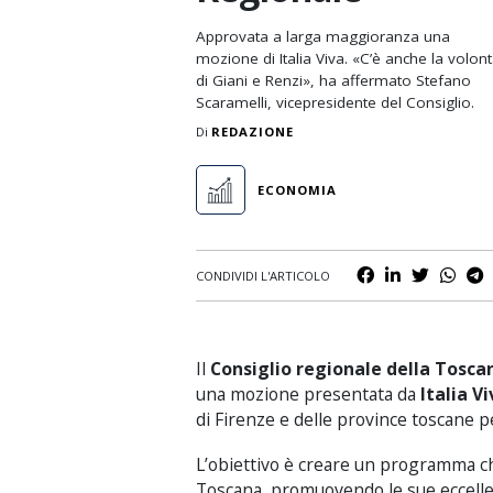
Nuoto
Approvata a larga maggioranza una
Padel
mozione di Italia Viva. «C’è anche la volon
di Giani e Renzi», ha affermato Stefano
Rugby
Scaramelli, vicepresidente del Consiglio.
Di
REDAZIONE
Scherma
Sci e Sport Invernali
ECONOMIA
Tennis
Volley
CONDIVIDI L'ARTICOLO
Il
Consiglio regionale della Tosca
una mozione presentata da
Italia V
di Firenze e delle province toscane p
L’obiettivo è creare un programma che 
Toscana, promuovendo le sue eccellenz