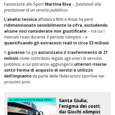
l’assessore allo Sport
Martina Riva
-,
funzionali alla
prestazione di un servizio pubblico
».
L’analisi tecnica
affidata a Mm e Amat ha però
ridimensionato sensibilmente la cifra
,
escludendo
alcune voci considerate non giustificate
– tra cui i
mancati ricavi durante il periodo olimpico – e
quantificando gli extracosti reali in circa 53 milioni
.
Il
governo
ha già
autorizzato il trasferimento di 21
milioni
come contributo legato agli oneri di servizio
pubblico, a cui potranno aggiungersi
ulteriori risorse
sotto forma di acquisto di servizi e utilizzo
dell’impianto
da parte delle federazioni sportive nei
prossimi anni.
Santa Giulia,
IL CORTOCIRCUITO DELLE SPESE
l’enigma dei costi:
dai Giochi olimpici