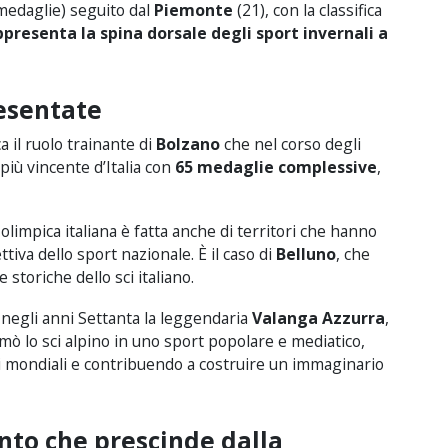
medaglie) seguito dal
Piemonte
(21), con la classifica
ppresenta la spina dorsale degli sport invernali a
esentate
a il ruolo trainante di
Bolzano
che nel corso degli
più vincente d’Italia con
65 medaglie complessive
,
olimpica italiana è fatta anche di territori che hanno
tiva dello sport nazionale. È il caso di
Belluno
, che
 storiche dello sci italiano.
egli anni Settanta la leggendaria
Valanga Azzurra
,
rmò lo sci alpino in uno sport popolare e mediatico,
ici mondiali e contribuendo a costruire un immaginario
ento che prescinde dalla