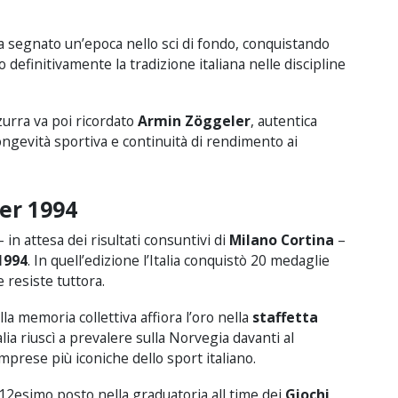
 segnato un’epoca nello sci di fondo, conquistando
definitivamente la tradizione italiana nelle discipline
zzurra va poi ricordato
Armin Zöggeler
, autentica
longevità sportiva e continuità di rendimento ai
mer 1994
– in attesa dei risultati consuntivi di
Milano Cortina
–
1994
. In quell’edizione l’Italia conquistò 20 medaglie
e resiste tuttora.
a memoria collettiva affiora l’oro nella
staffetta
alia riuscì a prevalere sulla Norvegia davanti al
mprese più iconiche dello sport italiano.
l 12esimo posto nella graduatoria all time dei
Giochi