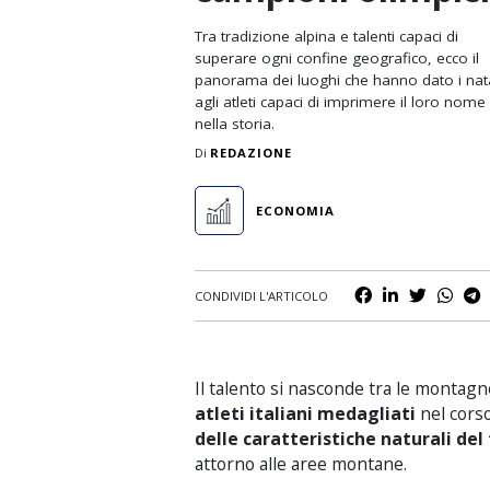
Nuoto
Tra tradizione alpina e talenti capaci di
Padel
superare ogni confine geografico, ecco il
panorama dei luoghi che hanno dato i nata
Rugby
agli atleti capaci di imprimere il loro nome
nella storia.
Scherma
Di
REDAZIONE
Sci e Sport Invernali
ECONOMIA
Tennis
Volley
CONDIVIDI L'ARTICOLO
Il talento si nasconde tra le montag
atleti italiani medagliati
nel cors
delle caratteristiche naturali del 
attorno alle aree montane.