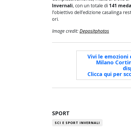
Invernali
, con un totale di
141 medag
l’obiettivo dell’edizione casalinga re
ori.
Image credit:
Depositphotos
Vivi le emozioni 
Milano Cortin
dis
Clicca qui per sc
SPORT
SCI E SPORT INVERNALI