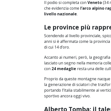
Il podio si completa con
Veneto
(34 
che evidenzia come
l’arco alpino ra
livello nazionale
.
Le province più rappr
Scendendo al livello provinciale, spicc
anni si è affermata come la provincia 
di cui 14 d’oro.
Accanto ai numeri, però, la geografia 
lasciato un segno nella memoria collet
con
24 medaglie
resta una delle culle
Proprio da queste montagne nacque n
la generazione di sciatori che trasfo
portando l’Italia stabilmente ai vert
sportivo ancora oggi vivo.
Alberto Tomba: il tal