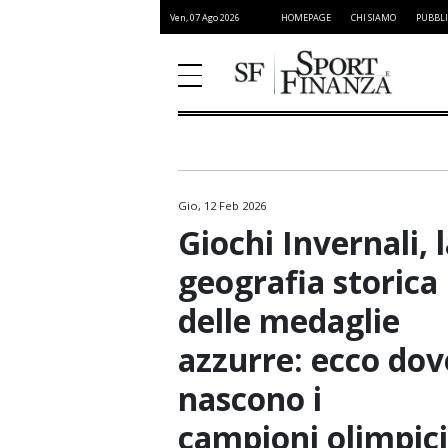
Ven, 07 Ago 2026
HOMEPAGE
CHI SIAMO
PUBBLI
Gio, 12 Feb 2026
Atletica Leggera
Giochi Invernali, 
Basket
geografia storica
Ciclismo
delle medaglie
Formula 1
azzurre: ecco dov
Golf
nascono i
Moto GP
campioni olimpici
NFL