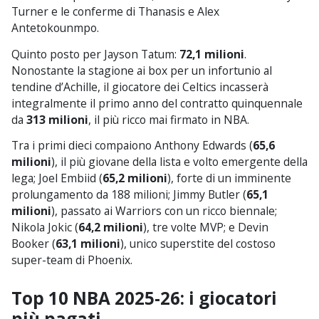
Turner e le conferme di Thanasis e Alex
Antetokounmpo.
Quinto posto per Jayson Tatum:
72,1 milioni
.
Nonostante la stagione ai box per un infortunio al
tendine d’Achille, il giocatore dei Celtics incasserà
integralmente il primo anno del contratto quinquennale
da
313 milioni
, il più ricco mai firmato in NBA.
Tra i primi dieci compaiono Anthony Edwards (
65,6
milioni
), il più giovane della lista e volto emergente della
lega; Joel Embiid (
65,2 milioni
), forte di un imminente
prolungamento da 188 milioni; Jimmy Butler (
65,1
milioni
), passato ai Warriors con un ricco biennale;
Nikola Jokic (
64,2 milioni
), tre volte MVP; e Devin
Booker (
63,1 milioni
), unico superstite del costoso
super-team di Phoenix.
Top 10 NBA 2025-26: i giocatori
più pagati