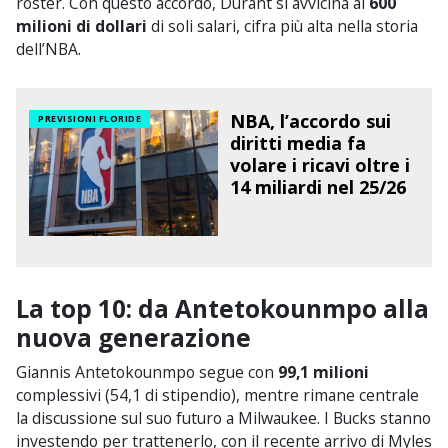
roster. Con questo accordo, Durant si avvicina ai
600
milioni di dollari
di soli salari, cifra più alta nella storia
dell’NBA.
NBA, l’accordo sui
PREVISIONI FLORIDE
diritti media fa
volare i ricavi oltre i
14 miliardi nel 25/26
La top 10: da Antetokounmpo alla
nuova generazione
Giannis Antetokounmpo segue con
99,1 milioni
complessivi (54,1 di stipendio), mentre rimane centrale
la discussione sul suo futuro a Milwaukee. I Bucks stanno
investendo per trattenerlo, con il recente arrivo di Myles