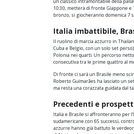
un classico intramontabile della pall
10:30, metterà di fronte Giappone e Tur
bronzo, si giocheranno domenica 7 
Italia imbattibile, Bra
Il ruolino di marcia azzurro in Thaila
Cuba e Belgio, con un solo set perso),
Polonia nei quarti. Un percorso netto 
consecutiva tra le prime quattro al 
Di fronte ci sarà un Brasile meno sci
Roberto Guimarães ha lasciato un set
ma resta una corazzata guidata dal ta
Precedenti e prospett
Italia e Brasile si affronteranno per l’
sudamericane con 65 successi, contro i 
azzurre hanno già battuto le verdeoro 