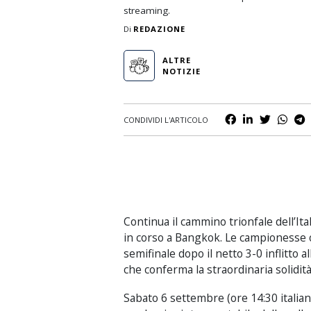
streaming.
Nuoto
Di
REDAZIONE
Padel
ALTRE
Rugby
NOTIZIE
Scherma
Sci e Sport Invernali
CONDIVIDI L'ARTICOLO
Tennis
Volley
Continua il cammino trionfale dell’Ital
in corso a Bangkok. Le campionesse ol
semifinale dopo il netto 3-0 inflitto al
che conferma la straordinaria solidità
Sabato 6 settembre (ore 14:30 italia