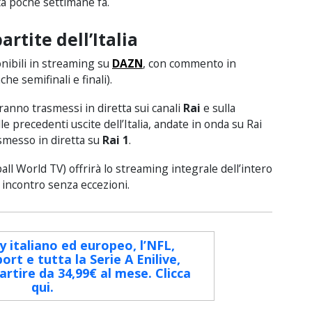
a poche settimane fa.
rtite dell’Italia
ponibili in streaming su
DAZN
, con commento in
he semifinali e finali).
ranno trasmessi in diretta sui canali
Rai
e sulla
lle precedenti uscite dell’Italia, andate in onda su Rai
rasmesso in diretta su
Rai 1
.
all World TV) offrirà lo streaming integrale dell’intero
 incontro senza eccezioni.
ey italiano ed europeo, l’NFL,
ort e tutta la Serie A Enilive,
rtire da 34,99€ al mese. Clicca
qui.