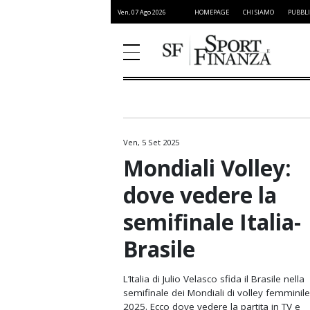
Ven, 07 Ago 2026
HOMEPAGE
CHI SIAMO
PUBBLI
Ven, 5 Set 2025
Atletica Leggera
Mondiali Volley:
Basket
dove vedere la
Ciclismo
semifinale Italia-
Formula 1
Brasile
Golf
Moto GP
L’Italia di Julio Velasco sfida il Brasile nella
semifinale dei Mondiali di volley femminile
NFL
2025. Ecco dove vedere la partita in TV e