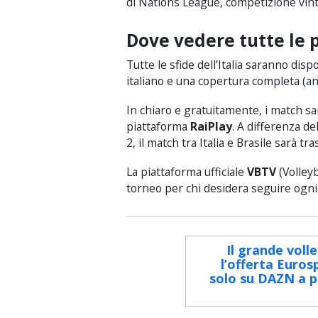
di Nations League, competizione vint
Dove vedere tutte le pa
Tutte le sfide dell’Italia saranno dis
italiano e una copertura completa (anc
In chiaro e gratuitamente, i match sa
piattaforma
RaiPlay
. A differenza de
2, il match tra Italia e Brasile sarà t
La piattaforma ufficiale
VBTV
(Volleyb
torneo per chi desidera seguire ogni
Il grande voll
l’offerta Eurosp
solo su DAZN a pa