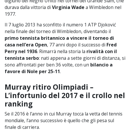
digiuno del Regno Unito nei tornei del Grande Slam, che
durava dalla vittoria di
Virginia Wade
a Wimbledon nel
1977.
Il 7 luglio 2013 ha sconfitto il numero 1 ATP Djoković
nella finale del torneo di Wimbledon, diventando il
primo tennista britannico a vincere il torneo di
casa nell’era Open
, 77 anni dopo il successo di
Fred
Perry nel 1936
. Rimarrà nella storia la
rivalità con il
tennista serbo
: nati appena a sette giorni di distanza, si
sono affrontati per ben 36 volte, con un
bilancio a
favore di Nole per 25-11
.
Murray ritiro Olimpiadi –
L’infortunio del 2017 e il crollo nel
ranking
Se il 2016 è l’anno in cui Murray tocca la vetta del tennis
mondiale, l’anno successivo è quello che gli pesa sul
finale di carriera.